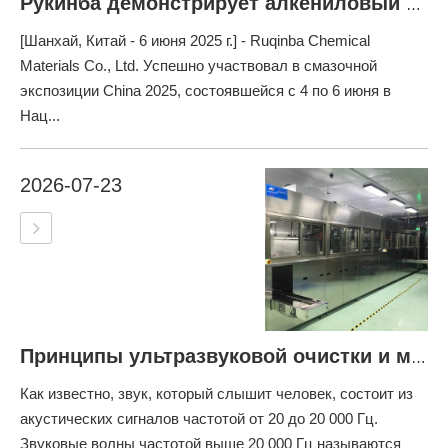
Рукинба демонстрирует алкениловый ангидрид, металловообразимые добавки и поверхностно -активные вещества на смазочной выставке Китай 2025
[Шанхай, Китай - 6 июня 2025 г.] - Ruqinba Chemical
Materials Co., Ltd. Успешно участвовал в смазочной
экспозиции China 2025, состоявшейся с 4 по 6 июня в
Нац...
2026-07-23
Принципы ультразвуковой очистки и меры предосторожности
Как известно, звук, который слышит человек, состоит из
акустических сигналов частотой от 20 до 20 000 Гц.
Звуковые волны частотой выше 20 000 Гц называются