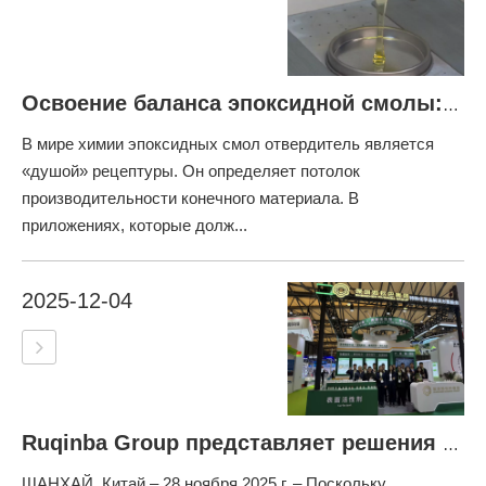
Освоение баланса эпоксидной смолы: глубокое погружение в додеценилянтарный ангидрид (DDSA)
В мире химии эпоксидных смол отвердитель является
«душой» рецептуры. Он определяет потолок
производительности конечного материала. В
приложениях, которые долж...
2025-12-04
Ruqinba Group представляет решения нового поколения для обработки поверхности на выставках SFchina и ChinaCoat 2025
ШАНХАЙ, Китай – 28 ноября 2025 г. – Поскольку