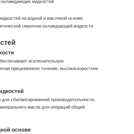
о-охлаждающих жидкостей
дкостей на водной и масляной основе.
тетической смазочно-охлаждающей жидкости
стей
кости
беспечивают исключительную
ючая прецизионное точение, высокоскоростное
идкостей
 для сбалансированной производительности,
инерального масла для операций общей
дной основе