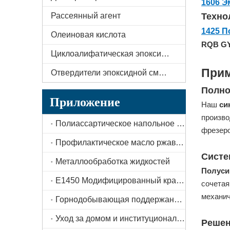
1606 
Рассеянный агент
Техно
1425 П
Олеиновая кислота
RQB GY
Циклоалифатическая эпоксидная смола
Прим
Отвердители эпоксидной смолы
Полно
Приложение
Наш
си
произво
Полиассартическое напольное покрытие
фрезеро
Профилактическое масло ржавчины
Систе
Металлообработка жидкостей
Полуси
E1450 Модифицированный крахмал
сочетая
механич
Горнодобывающая поддержанная жидкость
Уход за домом и институциональная уборка
Решен