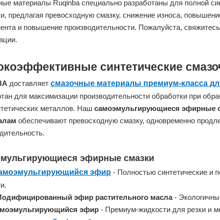
ые материалы Ruqinba специально разработаны для полной си
и, предлагая превосходную смазку, снижение износа, повышени
ента и повышение производительности. Пожалуйста, свяжитесь
ации.
коэффективные синтетические смаз
BA
доставляет
смазочные материалы премиум-класса дл
тан для максимизации производительности обработки при обра
тетических металлов. Наш
самоэмульгирующиеся эфирные 
алам
обеспечивают превосходную смазку, одновременно продл
дительность.
мульгирующиеся эфирные смазки
Самоэмульгирующийся эфир
- Полностью синтетические и 
и.
Модифицированный эфир растительного масла
- Экологичны
амоэмульгирующийся эфир
- Премиум-жидкости для резки и м