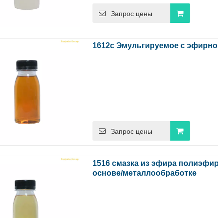
Запрос цены
1612c Эмульгируемое с эфирно
Запрос цены
1516 смазка из эфира полиэфи
основе/металлообработке