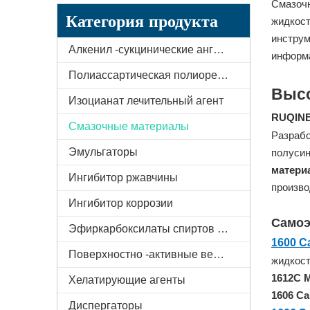
Смазочн
Категория продукта
жидкост
инструм
Алкенил -сукцинические ангидридные производные
информ
Полиассартическая полиорея смола
Высо
Изоцианат лечительный агент
RUQIN
Смазочные материалы
Разрабо
Эмульгаторы
полусин
матери
Ингибитор ржавчины
произво
Ингибитор коррозии
Самоэ
Эфиркарбоксилаты спиртов (AEC)
1600 
Поверхностно -активные вещества
жидкост
1612C 
Хелатирующие агенты
1606 С
Диспергаторы