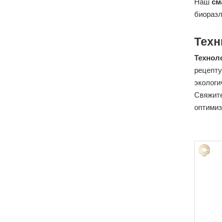
Наш
см
биоразл
Техн
Технол
рецепту
экологи
Свяжите
оптимиз