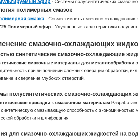
Эмульгируемый эфир
- Системы полусинтетических смазочн
логия полимерных смазок
олимерная смазка
- Совместимость смазочно-охлаждающих жи
25 Полимерный эфир
- Улучшенные характеристики полусин
енение смазочно-охлаждающих жидко
стью синтетические смазочно-охлаждающие жид
нтетические смазочные материалы для металлообработки
о
дительность при выполнении сложных операций обработки, вкл
вание и сверление глубоких отверстий.
мы полусинтетических смазочно-охлаждающих ж
нтетические присадки к смазочным материалам
Разработано
 синтетическую смазывающую способность с экономичностью м
еской обработки и шлифования.
ия для смазочно-охлаждающих жидкостей на во