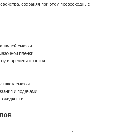
войства, сохраняя при этом превосходные
аничной смазки
мазочной пленки
ену и времени простоя
стикам смазки
езания и подачами
в жидкости
алов