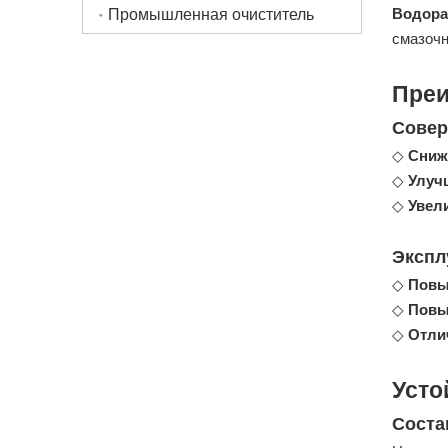
Водора
Промышленная очиститель
смазочн
Преи
Совер
◇
Сниж
◇
Улуч
◇
Увел
Экспл
◇
Повы
◇
Повы
◇
Отли
Усто
Соста