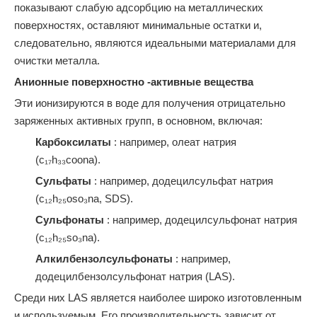
показывают слабую адсорбцию на металлических
поверхностях, оставляют минимальные остатки и,
следовательно, являются идеальными материалами для
очистки металла.
Анионные поверхностно -активные вещества
Эти ионизируются в воде для получения отрицательно
заряженных активных групп, в основном, включая:
Карбоксилаты
: например, олеат натрия
(c₁₇h₃₃coona).
Сульфаты
: например, додецилсульфат натрия
(c₁₂h₂₅oso₃na, SDS).
Сульфонаты
: например, додецилсульфонат натрия
(c₁₂h₂₅so₃na).
Алкилбензолсульфонаты
: например,
додецилбензолсульфонат натрия (LAS).
Среди них LAS является наиболее широко изготовленным
и используемым. Его производительность зависит от