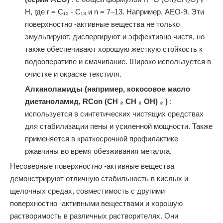
H, где r = C₁₂ - C₁₈ и n = 7–13. Например, AEO-9. Эти
поверхностно -активные вещества не только
эмульгируют, диспергируют и эффективно чистя, но
также обеспечивают хорошую жесткую стойкость к
водооперативе и смачивание. Широко используется в
очистке и окраске текстиля.
Алканоламиды (например, кокосовое масло
диетаноламид, RCon (CH
₂
CH
₂
OH)
₂
)
:
используется в синтетических чистящих средствах
для стабилизации пены и усиленной мощности. Также
применяется в краткосрочной профилактике
ржавчины во время обезживания металла.
Несоверные поверхностно -активные вещества
демонстрируют отличную стабильность в кислых и
щелочных средах, совместимость с другими
поверхностно -активными веществами и хорошую
растворимость в различных растворителях. Они