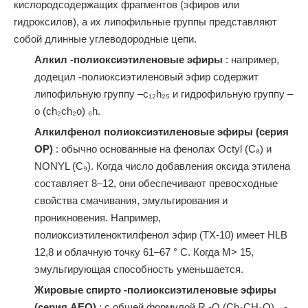
кислородсодержащих фрагментов (эфиров или
гидроксилов), а их липофильные группы представляют
собой длинные углеводородные цепи.
Алкил -полиоксиэтиленовые эфиры
: например,
додецил -полиоксиэтиленовый эфир содержит
липофильную группу –c₁₂h₂₅ и гидрофильную группу –
o (ch₂ch₂o) ₆h.
Алкилфенол полиоксиэтиленовые эфиры (серия
OP)
: обычно основанные на фенолах Octyl (C₈) и
NONYL (C₉). Когда число добавления оксида этилена
составляет 8–12, они обеспечивают превосходные
свойства смачивания, эмульгирования и
проникновения. Например,
полиоксиэтиленоктилфенол эфир (TX-10) имеет HLB
12,8 и облачную точку 61–67 ° C. Когда M> 15,
эмульгирующая способность уменьшается.
Жировые спирто -полиоксиэтиленовые эфиры
(серия AEO)
: с общей формулой R -O (Ch₂CH₂O) ₙ -