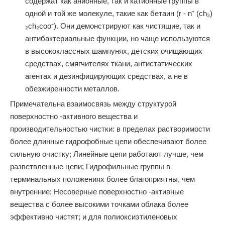
содержат как анионные, так и катионные группы в
одной и той же молекуле, такие как бетаин (r - n⁺ (ch₃)
₂ch₂coo⁻). Они демонстрируют как чистящие, так и
антибактериальные функции, но чаще используются
в высококлассных шампунях, детских очищающих
средствах, смягчителях ткани, антистатических
агентах и ​​дезинфицирующих средствах, а не в
обезжиренности металлов.
Примечательна взаимосвязь между структурой
поверхностно -активного вещества и
производительностью чистки: в пределах растворимости
более длинные гидрофобные цепи обеспечивают более
сильную очистку; Линейные цепи работают лучше, чем
разветвленные цепи; Гидрофильные группы в
терминальных положениях более благоприятны, чем
внутренние; Несоверные поверхностно -активные
вещества с более высокими точками облака более
эффективно чистят; и для полиоксиэтиленовых